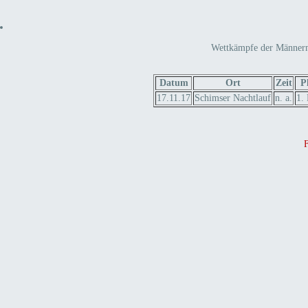
Wettkämpfe der Männerma
Datum
Ort
Zeit
P
17.11.17
Schimser Nachtlauf
n. a.
1. 
F