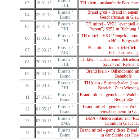
Einsatz /
03
18.01.15
TH klein - auslaufende Betriebs
THL
Einsatz /
Brand groß - Brand in eine
04
22.01.15
Brand
Geschäftshaus in Gla
Einsatz /
TH mittel - VKU "eventuell 
05
23.01.15
THL
Person", S252 in Richtung S
Einsatz /
TH mittel - VKU "eingeklemmte
06
11.03.15
THL
in Höhe Bergstraß
Einsatz /
BC mittel - Industriebetrieb 
07
19.03.15
ABC
Fehlalarmierung
Einsatz /
TH klein - auslaufende Betriebs
08
20.03.15
THL
S252 / Am Relsner 
Einsatz /
Brand klein - Ödlandbrand im
09
20.03.15
Brand
Bahnhofs
Einsatz /
TH klein - Sturmschaden (lose 
10
31.03.15
THL
Bereich "Zum Wieseng
Einsatz /
Brand mittel - gemeldeter Waldb
11
27.04.15
Brand
Bergstraße
Einsatz /
Brand mittel - gemeldeter Woh
12
01.05.15
Brand
Feierabendheim in Gla
Einsatz /
BMA - Meldereinlauf im "Ru
13
07.05.15
BMA
Klinikum Glaucha
Einsatz /
Brand mittel - gemeldeter Brand 
14
18.05.15
Brand
in der Straße des Fri