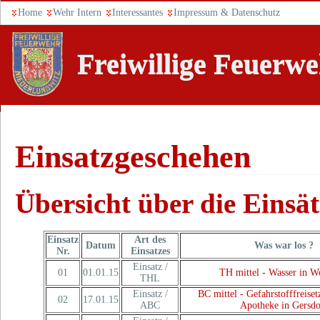
Home
Wehr Intern
Interessantes
Impressum & Datenschutz
Freiwillige Feuerw
Einsatzgeschehen
Übersicht über die Einsät
Einsatz
Art des
Datum
Was war los ?
Nr.
Einsatzes
Einsatz /
01
01.01.15
TH mittel - Wasser in 
THL
Einsatz /
BC mittel - Gefahrstofffreiset
02
17.01.15
ABC
Apotheke in Gersdo