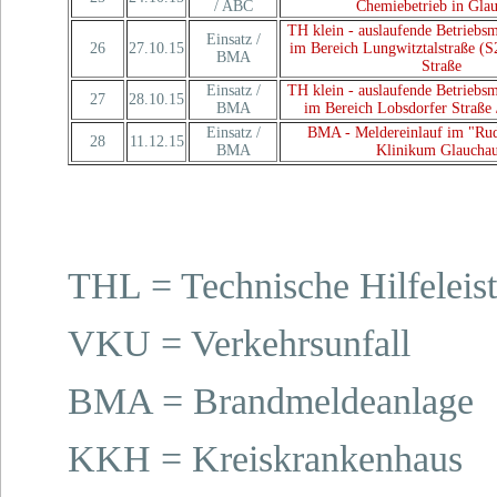
/ ABC
Chemiebetrieb in Gla
TH klein - auslaufende Betriebs
Einsatz /
26
27.10.15
im Bereich Lungwitztalstraße (S
BMA
Straße
Einsatz /
TH klein - auslaufende Betriebs
27
28.10.15
BMA
im Bereich Lobsdorfer Straße 
Einsatz /
BMA - Meldereinlauf im "Ru
28
11.12.15
BMA
Klinikum Glaucha
THL = Technische Hilfeleis
VKU = Verkehrsunfall
BMA = Brandmeldeanlage
KKH = Kreiskrankenhaus