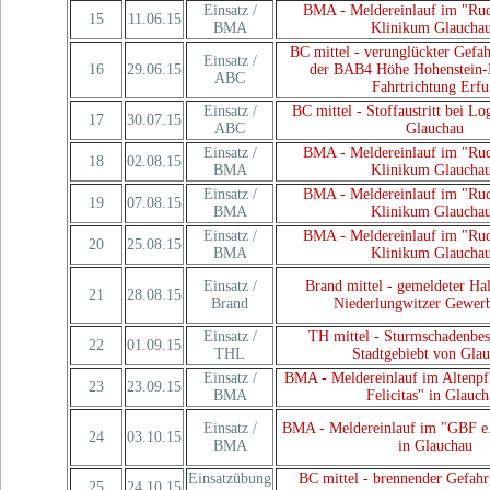
Einsatz /
BMA - Meldereinlauf im "Ru
15
11.06.15
BMA
Klinikum Glaucha
BC mittel - verunglückter Gef
Einsatz /
16
29.06.15
der BAB4 Höhe Hohenstein-E
ABC
Fahrtrichtung Erfu
Einsatz /
BC mittel - Stoffaustritt bei Log
17
30.07.15
ABC
Glauchau
Einsatz /
BMA - Meldereinlauf im "Ru
18
02.08.15
BMA
Klinikum Glaucha
Einsatz /
BMA - Meldereinlauf im "Ru
19
07.08.15
BMA
Klinikum Glaucha
Einsatz /
BMA - Meldereinlauf im "Ru
20
25.08.15
BMA
Klinikum Glaucha
Einsatz /
Brand mittel - gemeldeter Ha
21
28.08.15
Brand
Niederlungwitzer Gewerb
Einsatz /
TH mittel - Sturmschadenbes
22
01.09.15
THL
Stadtgebiebt von Gla
Einsatz /
BMA - Meldereinlauf im Altenpf
23
23.09.15
BMA
Felicitas" in Glauc
Einsatz /
BMA - Meldereinlauf im "GBF e
24
03.10.15
BMA
in Glauchau
Einsatzübung
BC mittel - brennender Gefah
25
24.10.15